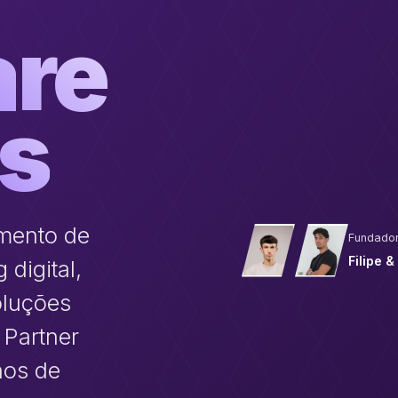
are
es
imento de
Fundado
Filipe 
digital,
oluções
 Partner
nos de